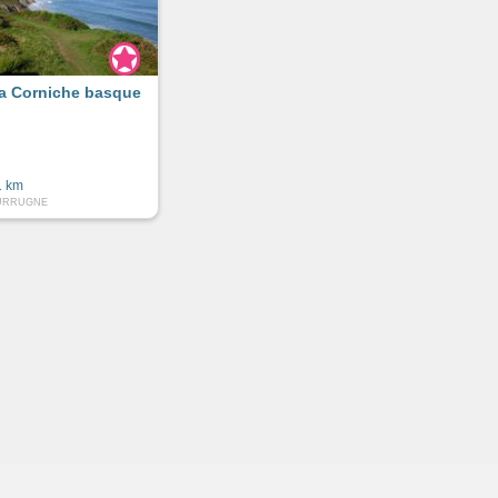
a Corniche basque
1 km
URRUGNE