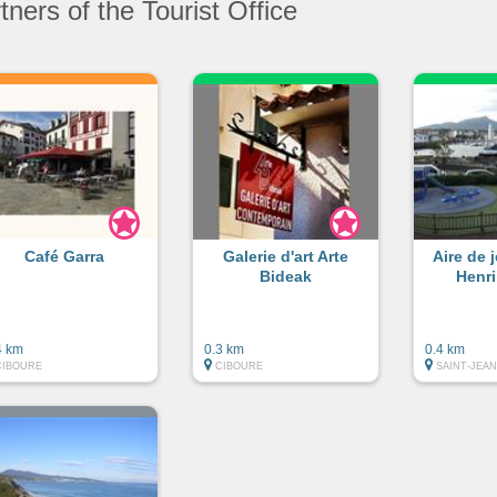
ners of the Tourist Office
Café Garra
Galerie d'art Arte
Aire de 
Bideak
Henr
4 km
0.3 km
0.4 km
CIBOURE
CIBOURE
SAINT-JEAN