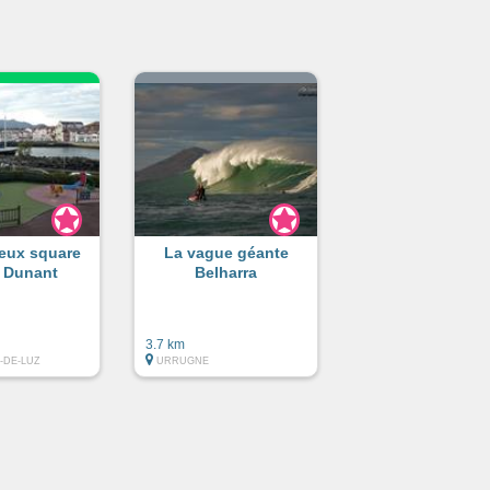
jeux square
La vague géante
i Dunant
Belharra
3.7 km
-DE-LUZ
URRUGNE