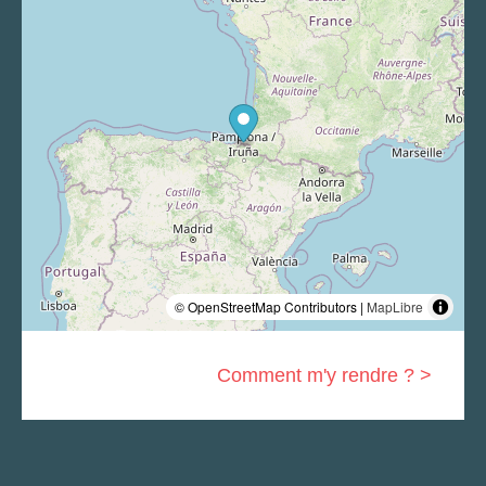
© OpenStreetMap Contributors |
MapLibre
Comment m'y rendre ? >