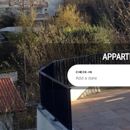
APPART
CHECK-IN
Add a date