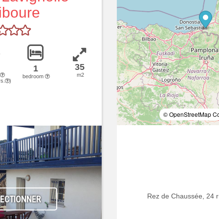
iboure
35
1
m2
bedroom
s.
)
© OpenStreetMap Con
Rez de Chaussée, 24 r
LECTIONNER