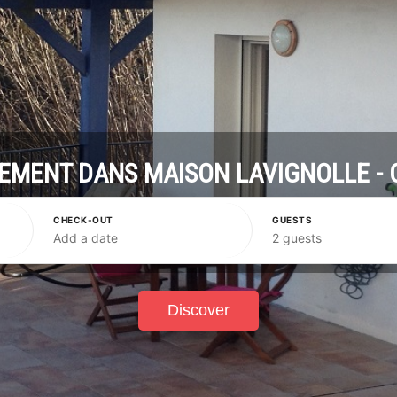
EMENT DANS MAISON LAVIGNOLLE - 
CHECK-OUT
GUESTS
Add a date
2 guests
Discover