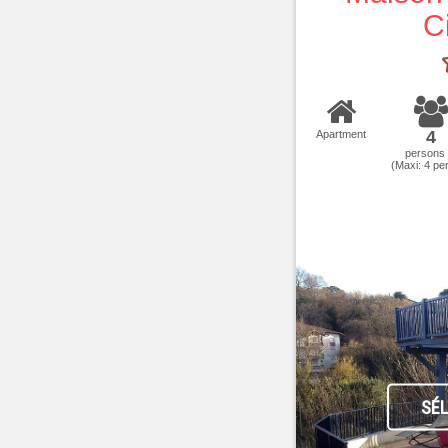
C
4
Apartment
persons
(Maxi:
4
per
SÉ