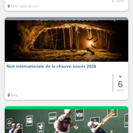
AOUT
SAINT-JEAN-DE-LUZ
Nuit internationale de la chauve-souris 2026
le
6
AOUT
SARE