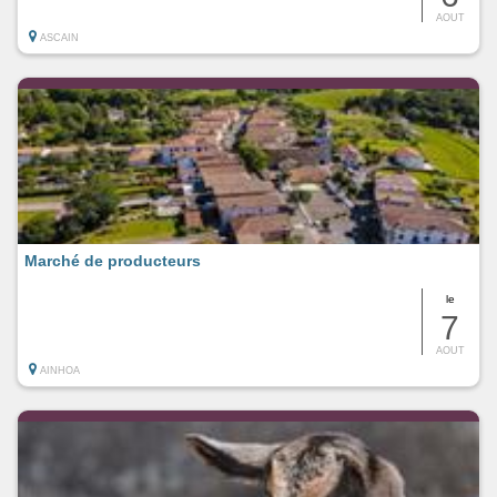
AOUT
ASCAIN
Marché de producteurs
le
7
AOUT
AINHOA