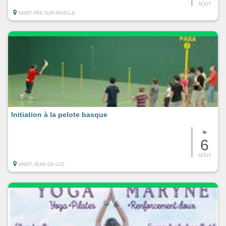
AOUT
SAINT-PEE-SUR-NIVELLE
Initiation à la pelote basque
le
6
AOUT
SAINT-JEAN-DE-LUZ