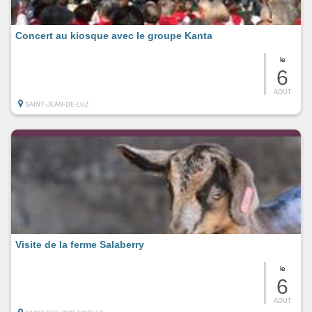
Concert au kiosque avec le groupe Kanta
le
6
AOUT
SAINT-JEAN-DE-LUZ
Visite de la ferme Salaberry
le
6
AOUT