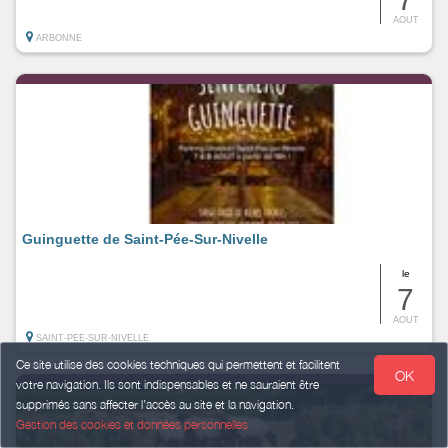
AOUT
ARBONNE
Guinguette de Saint-Pée-Sur-Nivelle
le
7
AOUT
SAINT-PEE-SUR-NIVELLE
Ce site utilise des cookies techniques qui permettent et facilitent
OK
votre navigation. Ils sont indispensables et ne sauraient être
supprimés sans affecter l’accès au site et la navigation.
Gestion des cookies et données personnelles