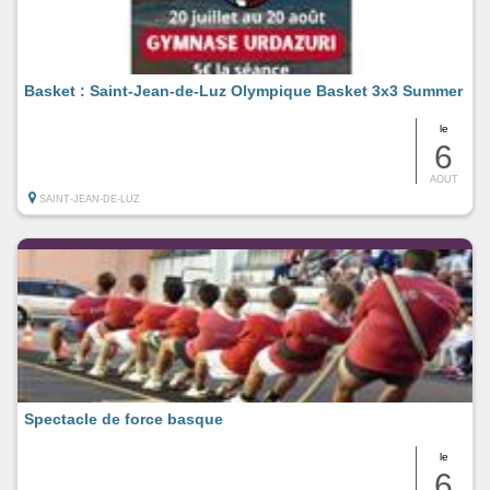
Basket : Saint-Jean-de-Luz Olympique Basket 3x3 Summer
le
6
AOUT
SAINT-JEAN-DE-LUZ
Spectacle de force basque
le
6