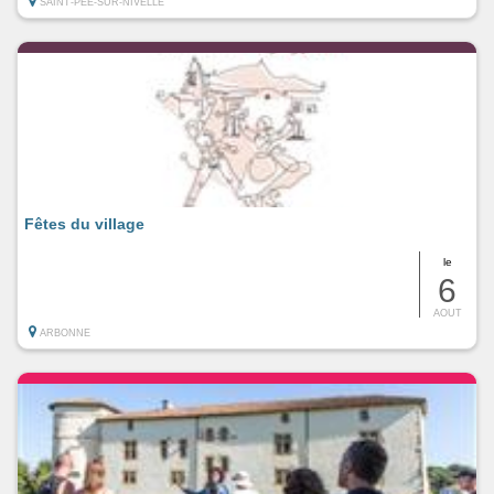
SAINT-PEE-SUR-NIVELLE
Fêtes du village
le
6
AOUT
ARBONNE