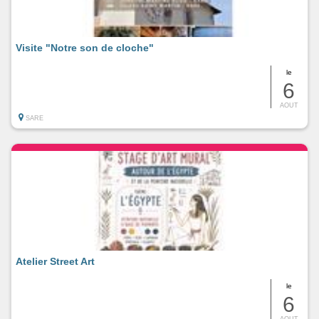
Visite "Notre son de cloche"
le
6
AOUT
SARE
Atelier Street Art
le
6
AOUT