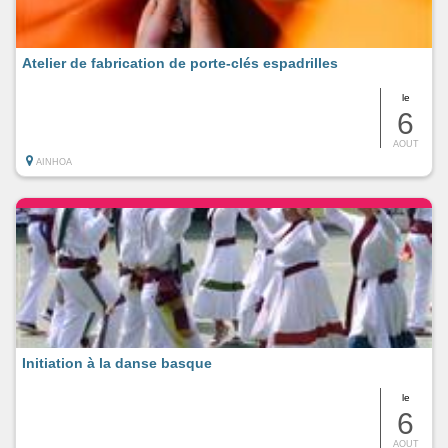
Atelier de fabrication de porte-clés espadrilles
le
6
AOUT
AINHOA
Initiation à la danse basque
le
6
AOUT