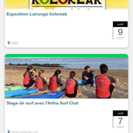
Exposition Larrungo koloreak
until
9
AOUT
SARE
Stage de surf avec l'Artha Surf Club
until
7
AOUT
SAINT-JEAN-DE-LUZ