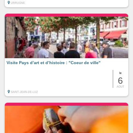
URRUGNE
Visite Pays d’art et d’histoire : "Coeur de ville"
le
6
AOUT
SAINT-JEAN-DE-LUZ