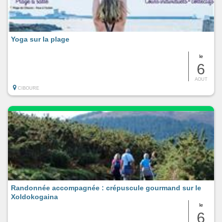
Yoga sur la plage
le
6
AOUT
CIBOURE
Randonnée accompagnée : crépuscule gourmand sur le
Xoldokogaina
le
6