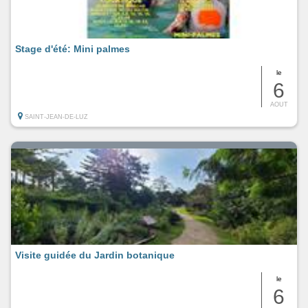
Stage d'été: Mini palmes
le
6
AOUT
SAINT-JEAN-DE-LUZ
Visite guidée du Jardin botanique
le
6