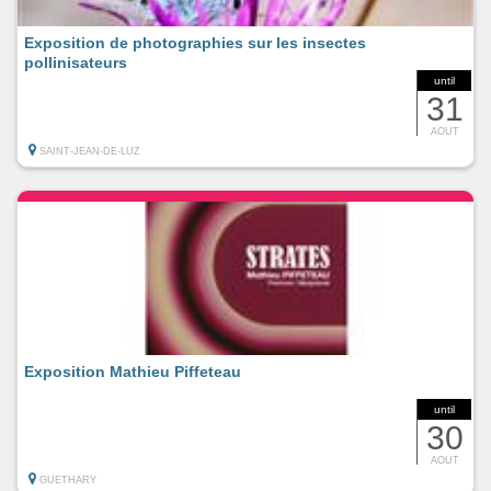
Exposition de photographies sur les insectes
pollinisateurs
until
31
AOUT
SAINT-JEAN-DE-LUZ
Exposition Mathieu Piffeteau
until
30
AOUT
GUETHARY