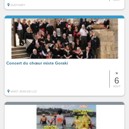
GUETHARY
Concert du chœur mixte Goraki
le
6
AOUT
SAINT-JEAN-DE-LUZ