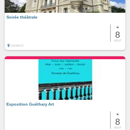
Soirée théâtrale
le
8
AOUT
USTARITZ
Exposition Guéthary Art
le
8
AOUT