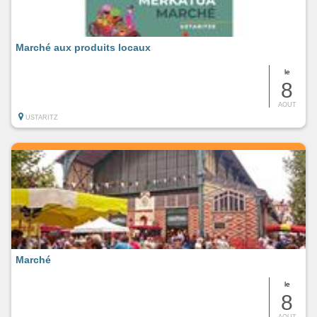
Marché aux produits locaux
le
8
AOUT
USTARITZ
Marché
le
8
AOUT