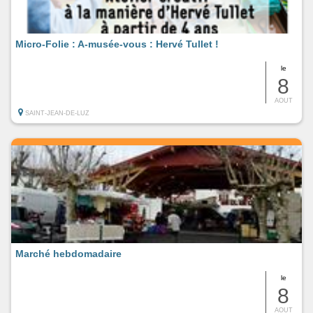
Micro-Folie : A-musée-vous : Hervé Tullet !
le
8
AOUT
SAINT-JEAN-DE-LUZ
Marché hebdomadaire
le
8
AOUT