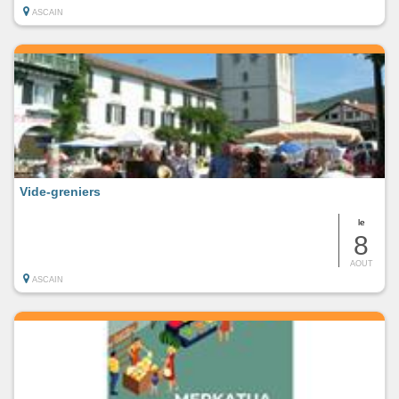
ASCAIN
Vide-greniers
le
8
AOUT
ASCAIN