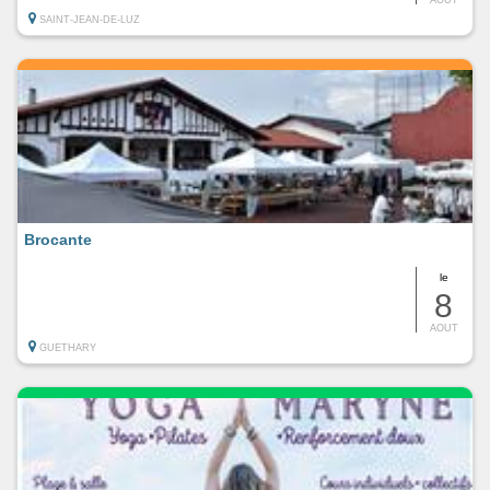
SAINT-JEAN-DE-LUZ
Brocante
le
8
AOUT
GUETHARY