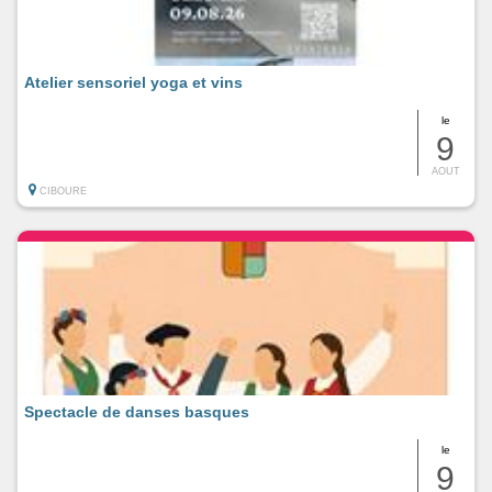
Atelier sensoriel yoga et vins
le
9
AOUT
CIBOURE
Spectacle de danses basques
le
9