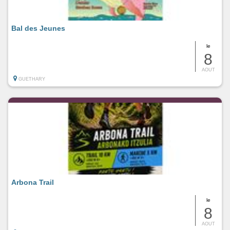
Bal des Jeunes
le
8
AOUT
GUETHARY
Arbona Trail
le
8
AOUT