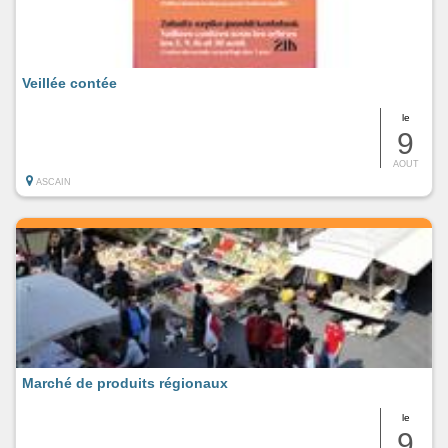
Veillée contée
le
9
AOUT
ASCAIN
Marché de produits régionaux
le
9