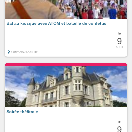
Bal au kiosque avec ATOM et bataille de confettis
le
9
AOUT
SAINT-JEAN-DE-LUZ
Soirée théâtrale
le
9