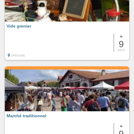
Vide grenier
le
9
AOUT
URRUGNE
Marché traditionnel
le
9