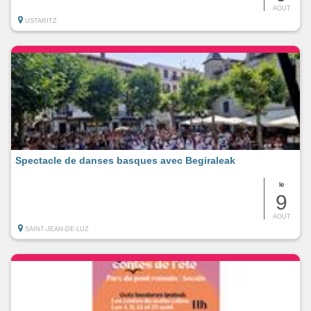
AOUT
USTARITZ
Spectacle de danses basques avec Begiraleak
le
9
AOUT
SAINT-JEAN-DE-LUZ