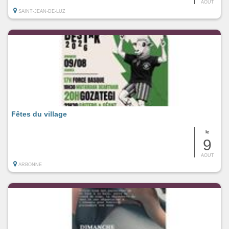
AOUT
SAINT-JEAN-DE-LUZ
Fêtes du village
le
9
AOUT
ARBONNE