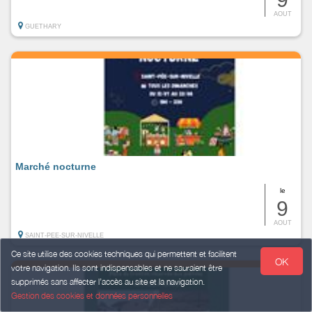
AOUT
GUETHARY
Marché nocturne
le
9
AOUT
SAINT-PEE-SUR-NIVELLE
Ce site utilise des cookies techniques qui permettent et facilitent
OK
votre navigation. Ils sont indispensables et ne sauraient être
supprimés sans affecter l’accès au site et la navigation.
Gestion des cookies et données personnelles