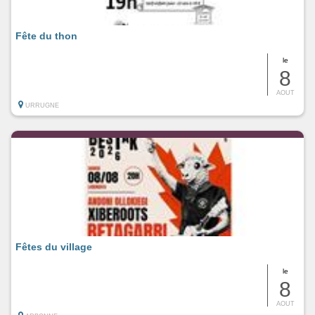
Fête du thon
le
8
AOUT
URRUGNE
Fêtes du village
le
8
AOUT