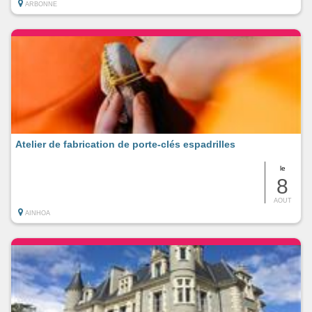
ARBONNE
Atelier de fabrication de porte-clés espadrilles
le
8
AOUT
AINHOA