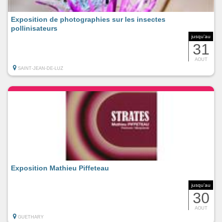
Exposition de photographies sur les insectes
pollinisateurs
jusqu'au
31
AOUT
SAINT-JEAN-DE-LUZ
Exposition Mathieu Piffeteau
jusqu'au
30
AOUT
GUETHARY